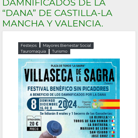
DAMNIFICADOS DE LA
la
“DANA” DE CASTILLA-LA
navegación
MANCHA Y VALENCIA.
Festejos
Mayores Bienestar Social
Tauromaquia
Turismo