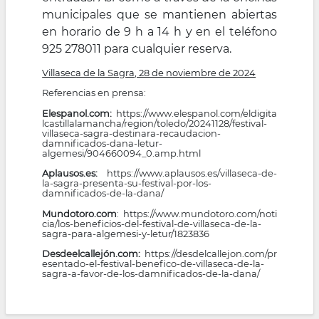
municipales que se mantienen abiertas
en horario de 9 h a 14 h y en el teléfono
925 278011 para cualquier reserva.
Villaseca de la Sagra, 28 de noviembre de 2024
Referencias en prensa:
Elespanol.com:
https://www.elespanol.com/eldigita
lcastillalamancha/region/toledo/20241128/festival-
villaseca-sagra-destinara-recaudacion-
damnificados-dana-letur-
algemesi/904660094_0.amp.html
Aplausos.es:
https://www.aplausos.es/villaseca-de-
la-sagra-presenta-su-festival-por-los-
damnificados-de-la-dana/
Mundotoro.com
:
https://www.mundotoro.com/noti
cia/los-beneficios-del-festival-de-villaseca-de-la-
sagra-para-algemesi-y-letur/1823836
Desdeelcallejón.com:
https://desdelcallejon.com/pr
esentado-el-festival-benefico-de-villaseca-de-la-
sagra-a-favor-de-los-damnificados-de-la-dana/