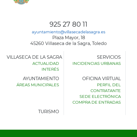
925 27 80 11
ayuntamiento@villasecadelasagra.es
Plaza Mayor, 18
45260 Villaseca de la Sagra, Toledo
VILLASECA DE LA SAGRA
SERVICIOS
ACTUALIDAD
INCIDENCIAS URBANAS
INTERÉS
AYUNTAMIENTO
OFICINA VIRTUAL
ÁREAS MUNICIPALES
PERFIL DEL
AYUNTAMIENTO
CONTRATANTE
DE
SEDE ELECTRÓNICA
VILLASECA
COMPRA DE ENTRADAS
DE
LA
TURISMO
SAGRA