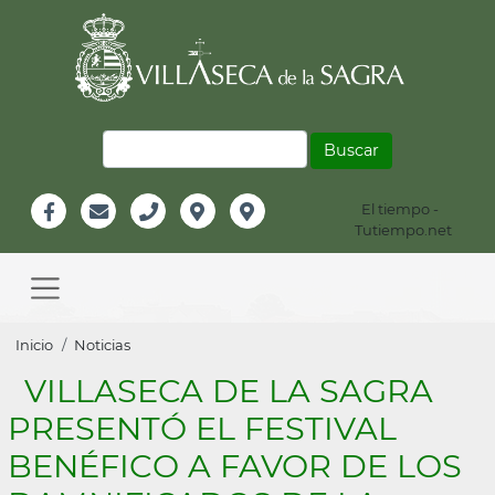
Pasar
al
contenido
principal
Buscar
El tiempo -
Información
Tutiempo.net
Facebook
Email
Teléfono
Localización
Instagram
Header
Main
navigation
Sobrescribir
Inicio
Noticias
enlaces
VILLASECA DE LA SAGRA
de
PRESENTÓ EL FESTIVAL
ayuda
BENÉFICO A FAVOR DE LOS
a