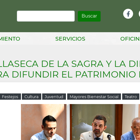
Buscar
Infor
Facebook
Head
MIENTO
SERVICIOS
OFICIN
LLASECA DE LA SAGRA Y LA D
A DIFUNDIR EL PATRIMONIO
Festejos
Cultura
Juventud
Mayores Bienestar Social
Teatro