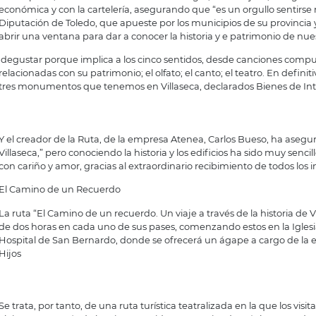
económica y con la cartelería, asegurando que “es un orgullo sentirs
Diputación de Toledo, que apueste por los municipios de su provincia 
abrir una ventana para dar a conocer la historia y e patrimonio de nue
degustar porque implica a los cinco sentidos, desde canciones compu
relacionadas con su patrimonio; el olfato; el canto; el teatro. En definit
tres monumentos que tenemos en Villaseca, declarados Bienes de Inte
Y el creador de la Ruta, de la empresa Atenea, Carlos Bueso, ha asegu
Villaseca,” pero conociendo la historia y los edificios ha sido muy sencil
con cariño y amor, gracias al extraordinario recibimiento de todos los 
El Camino de un Recuerdo
La ruta “El Camino de un recuerdo. Un viaje a través de la historia d
de dos horas en cada uno de sus pases, comenzando estos en la Iglesi
Hospital de San Bernardo, donde se ofrecerá un ágape a cargo de l
Hijos
Se trata, por tanto, de una ruta turística teatralizada en la que los vis