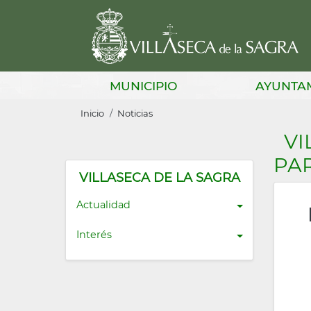
Pasar
al
contenido
principal
Main
MUNICIPIO
AYUNTA
navigation
Sobrescribir
Inicio
Noticias
enlaces
VI
de
PAR
ayuda
VILLASECA DE LA SAGRA
a
Actualidad
la
Interés
navegación