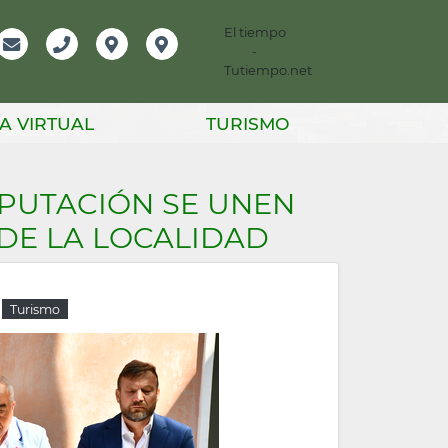
El tiempo
-
mación
Email
Teléfono
Localización
Instagram
Tutiempo.net
er
A VIRTUAL
TURISMO
IPUTACIÓN SE UNEN
 DE LA LOCALIDAD
Turismo