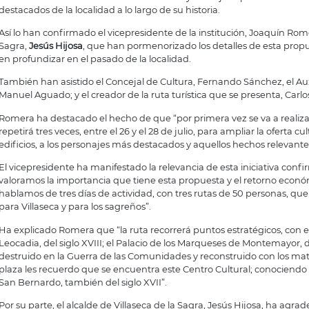
destacados de la localidad a lo largo de su historia.
Así lo han confirmado el vicepresidente de la institución, Joaquín Romer
Sagra,
Jesús Hijosa
, que han pormenorizado los detalles de esta propue
en profundizar en el pasado de la localidad.
También han asistido el Concejal de Cultura, Fernando Sánchez, el Auxil
Manuel Aguado; y el creador de la ruta turística que se presenta, Carl
Romera ha destacado el hecho de que “por primera vez se va a realizar 
repetirá tres veces, entre el 26 y el 28 de julio, para ampliar la oferta c
edificios, a los personajes más destacados y aquellos hechos relevante
El vicepresidente ha manifestado la relevancia de esta iniciativa co
valoramos la importancia que tiene esta propuesta y el retorno econó
hablamos de tres días de actividad, con tres rutas de 50 personas, que
para Villaseca y para los sagreños”.
Ha explicado Romera que “la ruta recorrerá puntos estratégicos, con es
Leocadia, del siglo XVIII; el Palacio de los Marqueses de Montemayor, 
destruido en la Guerra de las Comunidades y reconstruido con los mate
plaza les recuerdo que se encuentra este Centro Cultural; conociendo 
San Bernardo, también del siglo XVII”.
Por su parte, el alcalde de Villaseca de la Sagra, Jesús Hijosa, ha agra