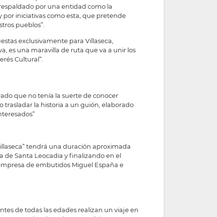
e respaldado por una entidad como la
y por iniciativas como esta, que pretende
stros pueblos”.
estas exclusivamente para Villaseca,
iva, es una maravilla de ruta que va a unir los
rés Cultural”.
rado que no tenía la suerte de conocer
lo trasladar la historia a un guión, elaborado
interesados”
e Villaseca” tendrá una duración aproximada
a de Santa Leocadia y finalizando en el
a empresa de embutidos Miguel España e
itantes de todas las edades realizan un viaje en