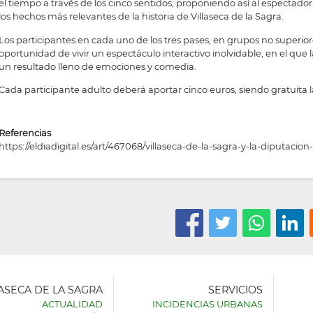
el tiempo a través de los cinco sentidos, proponiendo así al espectad
los hechos más relevantes de la historia de Villaseca de la Sagra.
Los participantes en cada uno de los tres pases, en grupos no superio
oportunidad de vivir un espectáculo interactivo inolvidable, en el que 
un resultado lleno de emociones y comedia.
Cada participante adulto deberá aportar cinco euros, siendo gratuita la 
Referencias
https://eldiadigital.es/art/467068/villaseca-de-la-sagra-y-la-diputacion
LASECA DE LA SAGRA
SERVICIOS
ACTUALIDAD
INCIDENCIAS URBANAS