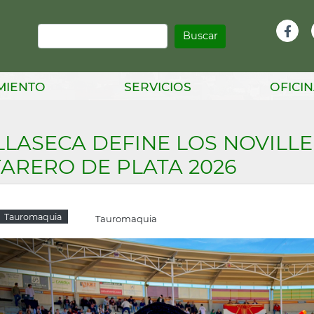
Buscar
Infor
Facebook
Head
MIENTO
SERVICIOS
OFICIN
LLASECA DEFINE LOS NOVILLE
ARERO DE PLATA 2026
Tauromaquia
Tauromaquia