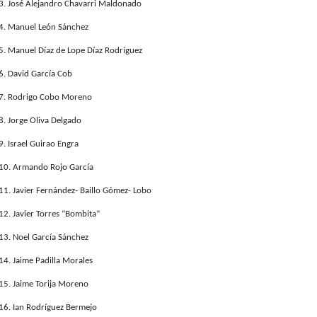
3. José Alejandro Chavarri Maldonado
4. Manuel León Sánchez
5. Manuel Díaz de Lope Díaz Rodríguez
6. David García Cob
7. Rodrigo Cobo Moreno
8. Jorge Oliva Delgado
9. Israel Guirao Engra
10. Armando Rojo García
11. Javier Fernández- Baillo Gómez- Lobo
12. Javier Torres “Bombita”
13. Noel García Sánchez
14. Jaime Padilla Morales
15. Jaime Torija Moreno
16. Ian Rodríguez Bermejo