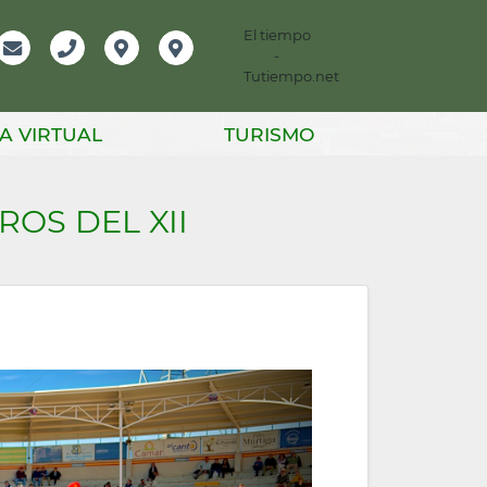
El tiempo
-
mación
Email
Teléfono
Localización
Instagram
Tutiempo.net
er
A VIRTUAL
TURISMO
ROS DEL XII