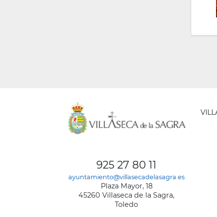
VIL
AYUNT
DE
925 27 80 11
VILLA
ayuntamiento@villasecadelasagra.es
DE
Plaza Mayor, 18
LA
45260 Villaseca de la Sagra,
SAGRA
Toledo