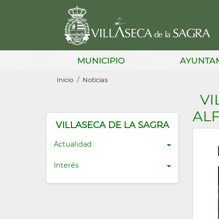
Pasar
al
contenido
principal
Main
MUNICIPIO
AYUNTA
navigation
Sobrescribir
Inicio
Noticias
enlaces
VI
de
ALF
ayuda
VILLASECA DE LA SAGRA
a
Actualidad
la
Interés
navegación