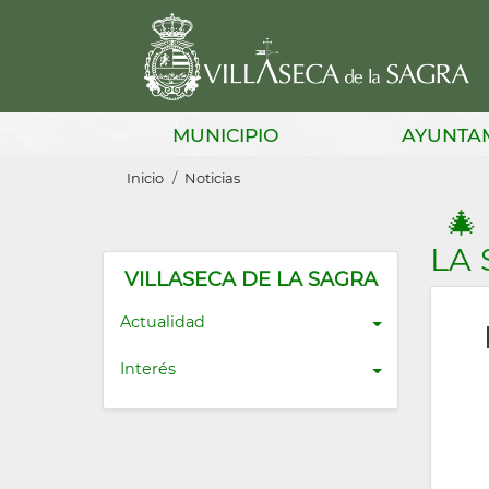
Pasar
al
contenido
principal
Main
MUNICIPIO
AYUNTA
navigation
Sobrescribir
Inicio
Noticias
enlaces
🎄
de
LA 
ayuda
VILLASECA DE LA SAGRA
a
Actualidad
la
Interés
navegación