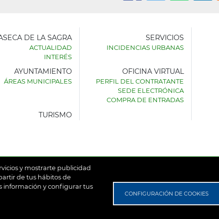
LASECA DE LA SAGRA
SERVICIOS
ACTUALIDAD
INCIDENCIAS URBANAS
INTERÉS
AYUNTAMIENTO
OFICINA VIRTUAL
AMIENTO
ÁREAS MUNICIPALES
PERFIL DEL CONTRATANTE
SEDE ELECTRÓNICA
SECA
COMPRA DE ENTRADAS
TURISMO
rvicios y mostrarte publicidad
artir de tus hábitos de
 información y configurar tus
untamiento de Villaseca de la Sagra
Aviso Legal
Política de
CONFIGURACIÓN DE COOKIES