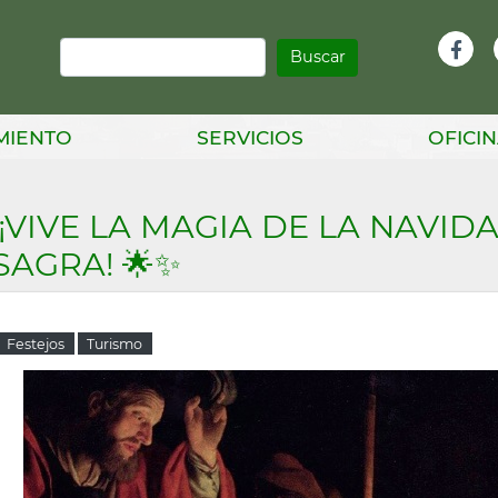
Buscar
Infor
Facebook
Head
MIENTO
SERVICIOS
OFICIN
 ¡VIVE LA MAGIA DE LA NAVID
SAGRA! 🌟✨
Festejos
Turismo