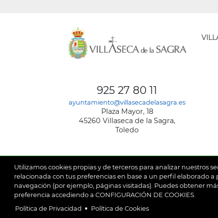
VIL
AYUNT
DE
925 27 80 11
VILLA
ayuntamiento@villasecadelasagra.es
DE
Plaza Mayor, 18
LA
45260 Villaseca de la Sagra,
SAGRA
Toledo
Utilizamos cookies propias y de terceros para analizar nuestros se
relacionada con tus preferencias en base a un perfil elaborado a p
navegación (por ejemplo, páginas visitadas). Puedes obtener más
© 2026
Ay
SubFooter
preferencia accediendo a CONFIGURACIÓN DE COOKIES.
Política de Privacidad
Política de Cookies