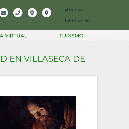
El tiempo
-
mación
Email
Teléfono
Localización
Instagram
Tutiempo.net
er
A VIRTUAL
TURISMO
AD EN VILLASECA DE