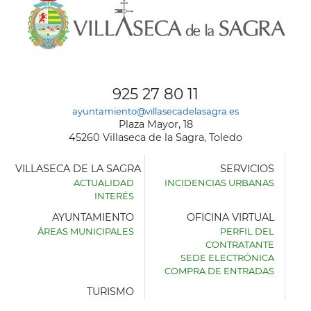
925 27 80 11
ayuntamiento@villasecadelasagra.es
Plaza Mayor, 18
45260 Villaseca de la Sagra, Toledo
VILLASECA DE LA SAGRA
SERVICIOS
ACTUALIDAD
INCIDENCIAS URBANAS
INTERÉS
AYUNTAMIENTO
OFICINA VIRTUAL
ÁREAS MUNICIPALES
PERFIL DEL
AYUNTAMIENTO
CONTRATANTE
DE
SEDE ELECTRÓNICA
VILLASECA
COMPRA DE ENTRADAS
DE
LA
TURISMO
SAGRA