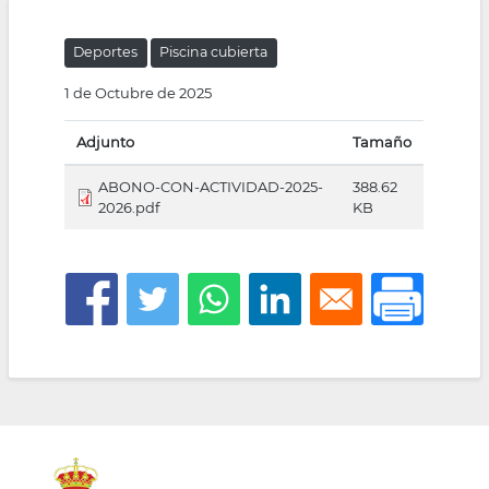
la
Deportes
Piscina cubierta
navegación
1 de Octubre de 2025
Adjunto
Tamaño
ABONO-CON-ACTIVIDAD-2025-
388.62
2026.pdf
KB