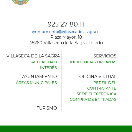
925 27 80 11
ayuntamiento@villasecadelasagra.es
Plaza Mayor, 18
45260 Villaseca de la Sagra, Toledo
VILLASECA DE LA SAGRA
SERVICIOS
ACTUALIDAD
INCIDENCIAS URBANAS
INTERÉS
AYUNTAMIENTO
OFICINA VIRTUAL
ÁREAS MUNICIPALES
PERFIL DEL
AYUNTAMIENTO
CONTRATANTE
DE
SEDE ELECTRÓNICA
VILLASECA
COMPRA DE ENTRADAS
DE
LA
TURISMO
SAGRA