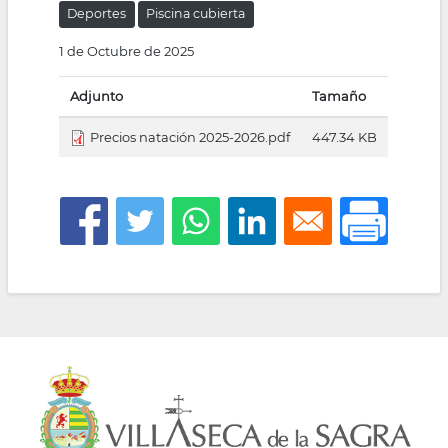
Deportes
Piscina cubierta
la
1 de Octubre de 2025
navegación
Adjunto
Tamaño
Precios natación 2025-2026.pdf
447.34 KB