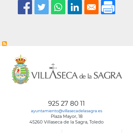
la
navegación
925 27 80 11
ayuntamiento@villasecadelasagra.es
Plaza Mayor, 18
45260 Villaseca de la Sagra, Toledo