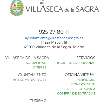
925 27 80 11
ayuntamiento@villasecadelasagra.es
Plaza Mayor, 18
45260 Villaseca de la Sagra, Toledo
VILLASECA DE LA SAGRA
SERVICIOS
ACTUALIDAD
INCIDENCIAS URBANAS
INTERÉS
AYUNTAMIENTO
OFICINA VIRTUAL
ÁREAS MUNICIPALES
PERFIL DEL
AYUNTAMIENTO
CONTRATANTE
DE
SEDE ELECTRÓNICA
VILLASECA
COMPRA DE ENTRADAS
DE
LA
TURISMO
SAGRA