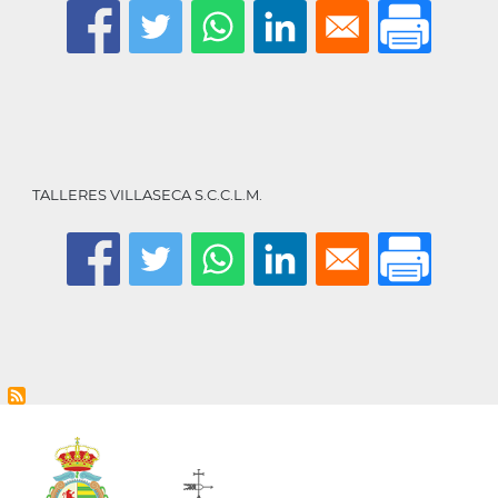
la
navegación
TALLERES VILLASECA S.C.C.L.M.