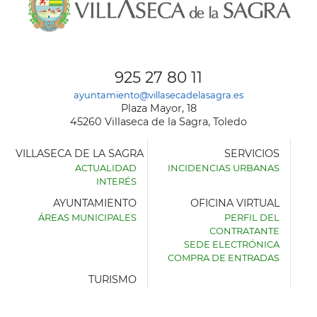
925 27 80 11
ayuntamiento@villasecadelasagra.es
Plaza Mayor, 18
45260 Villaseca de la Sagra, Toledo
VILLASECA DE LA SAGRA
SERVICIOS
ACTUALIDAD
INCIDENCIAS URBANAS
INTERÉS
AYUNTAMIENTO
OFICINA VIRTUAL
ÁREAS MUNICIPALES
PERFIL DEL
AYUNTAMIENTO
CONTRATANTE
DE
SEDE ELECTRÓNICA
VILLASECA
COMPRA DE ENTRADAS
DE
LA
TURISMO
SAGRA