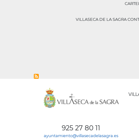
CARTEL
VILLASECA DE LA SAGRA CON
VIL
AYUNT
DE
925 27 80 11
VILLA
ayuntamiento@villasecadelasagra.es