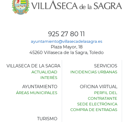
925 27 80 11
ayuntamiento@villasecadelasagra.es
Plaza Mayor, 18
45260 Villaseca de la Sagra, Toledo
VILLASECA DE LA SAGRA
SERVICIOS
ACTUALIDAD
INCIDENCIAS URBANAS
INTERÉS
AYUNTAMIENTO
OFICINA VIRTUAL
ÁREAS MUNICIPALES
PERFIL DEL
AYUNTAMIENTO
CONTRATANTE
DE
SEDE ELECTRÓNICA
VILLASECA
COMPRA DE ENTRADAS
DE
LA
TURISMO
SAGRA