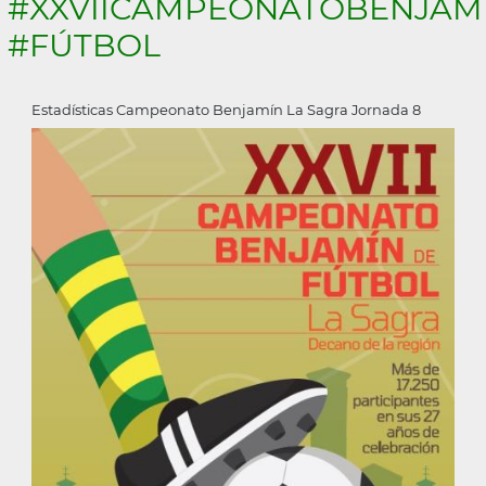
#XXVIICAMPEONATOBENJAM
la
#FÚTBOL
navegación
Estadísticas Campeonato Benjamín La Sagra Jornada 8