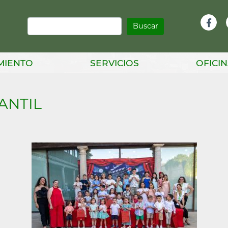
Buscar
Infor
Facebook
Head
MIENTO
SERVICIOS
OFICIN
ANTIL