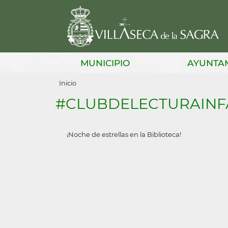
Pasar
al
contenido
principal
Main
MUNICIPIO
AYUNTA
navigation
Sobrescribir
Inicio
enlaces
#CLUBDELECTURAINF
de
ayuda
¡Noche de estrellas en la Biblioteca!
a
la
navegación