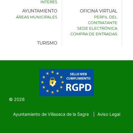
INTERÉS
AYUNTAMIENTO
OFICINA VIRTUAL
ÁREAS MUNICIPALES
PERFIL DEL
AYUNTAMIENTO
CONTRATANTE
DE
SEDE ELECTRÓNICA
VILLASECA
COMPRA DE ENTRADAS
DE
LA
TURISMO
SAGRA
© 2026
Ayuntamiento de Villaseca de la Sagra
Aviso Legal
SubFooter