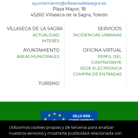
ayuntamiento@villasecadelasagra.es
Plaza Mayor, 18
45260 Villaseca de la Sagra, Toledo
VILLASECA DE LA SAGRA
SERVICIOS
ACTUALIDAD
INCIDENCIAS URBANAS
INTERÉS
AYUNTAMIENTO
OFICINA VIRTUAL
ÁREAS MUNICIPALES
PERFIL DEL
AYUNTAMIENTO
CONTRATANTE
DE
SEDE ELECTRÓNICA
VILLASECA
COMPRA DE ENTRADAS
DE
LA
TURISMO
SAGRA
Utilizamos cookies propias y de terceros para analizar
nuestros servicios y mostrarte publicidad relacionada con