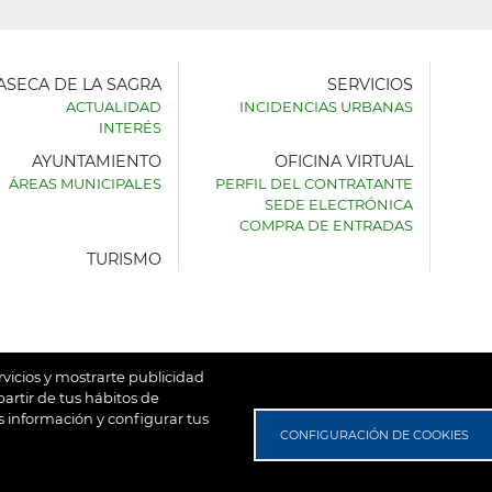
LASECA DE LA SAGRA
SERVICIOS
ACTUALIDAD
INCIDENCIAS URBANAS
INTERÉS
AYUNTAMIENTO
OFICINA VIRTUAL
AMIENTO
ÁREAS MUNICIPALES
PERFIL DEL CONTRATANTE
SEDE ELECTRÓNICA
SECA
COMPRA DE ENTRADAS
TURISMO
rvicios y mostrarte publicidad
artir de tus hábitos de
 información y configurar tus
untamiento de Villaseca de la Sagra
Aviso Legal
Política de
CONFIGURACIÓN DE COOKIES