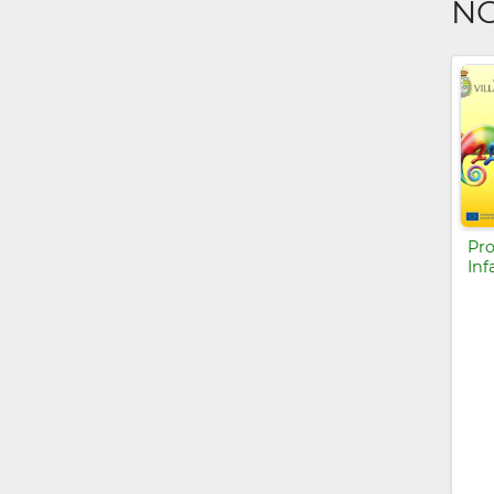
NO
Pro
Inf