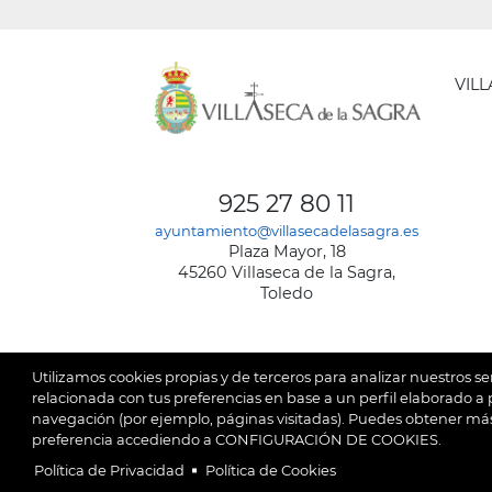
VIL
AYUNT
DE
925 27 80 11
VILLA
ayuntamiento@villasecadelasagra.es
DE
Plaza Mayor, 18
LA
45260 Villaseca de la Sagra,
SAGRA
Toledo
Utilizamos cookies propias y de terceros para analizar nuestros se
relacionada con tus preferencias en base a un perfil elaborado a p
navegación (por ejemplo, páginas visitadas). Puedes obtener más
© 2026
Ay
SubFooter
preferencia accediendo a CONFIGURACIÓN DE COOKIES.
Política de Privacidad
Política de Cookies