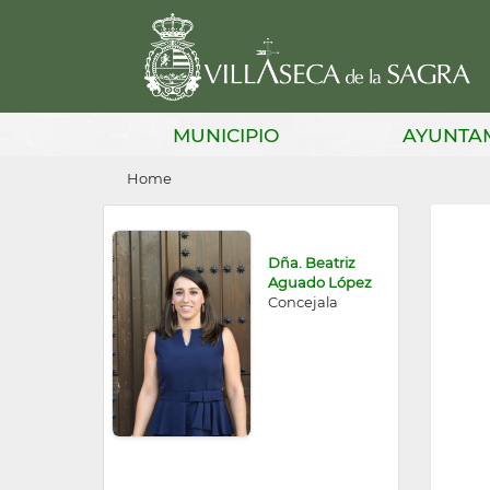
Skip
to
main
content
Main
MUNICIPIO
AYUNTA
navigation
Breadcrumb
Home
Dña. Beatriz
Aguado López
Concejala