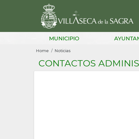
Skip
to
main
content
Main
MUNICIPIO
AYUNTA
navigation
Breadcrumb
Home
Noticias
CONTACTOS ADMINI