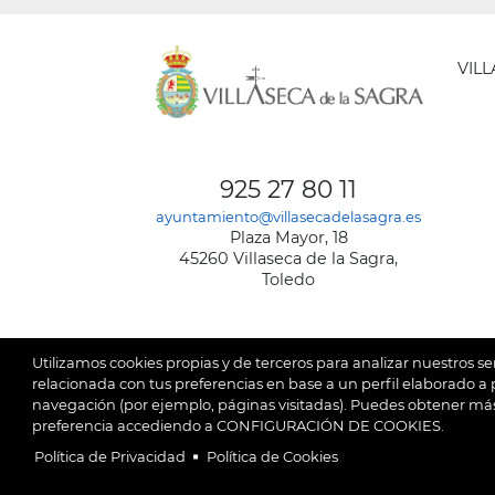
VIL
AYUNT
DE
925 27 80 11
VILLA
ayuntamiento@villasecadelasagra.es
DE
Plaza Mayor, 18
LA
45260 Villaseca de la Sagra,
SAGRA
Toledo
Utilizamos cookies propias y de terceros para analizar nuestros se
relacionada con tus preferencias en base a un perfil elaborado a p
navegación (por ejemplo, páginas visitadas). Puedes obtener más
© 2026
Ay
SubFooter
preferencia accediendo a CONFIGURACIÓN DE COOKIES.
Política de Privacidad
Política de Cookies