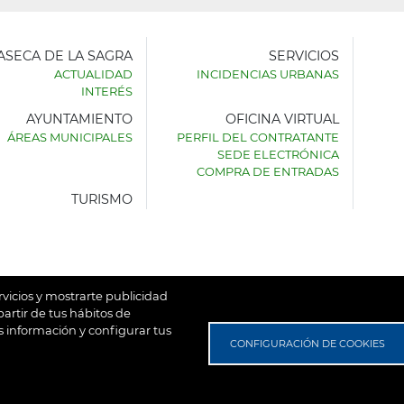
LASECA DE LA SAGRA
SERVICIOS
ACTUALIDAD
INCIDENCIAS URBANAS
INTERÉS
AYUNTAMIENTO
OFICINA VIRTUAL
AMIENTO
ÁREAS MUNICIPALES
PERFIL DEL CONTRATANTE
SEDE ELECTRÓNICA
SECA
COMPRA DE ENTRADAS
TURISMO
rvicios y mostrarte publicidad
artir de tus hábitos de
 información y configurar tus
untamiento de Villaseca de la Sagra
Aviso Legal
Política de
CONFIGURACIÓN DE COOKIES