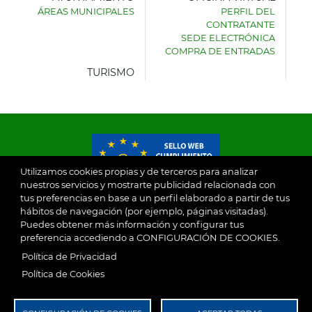
ÁREAS MUNICIPALES
PERFIL DEL
AYUNTAMIENTO
CONTRATANTE
DE
SEDE ELECTRÓNICA
VILLASECA
COMPRA DE ENTRADAS
DE
LA
TURISMO
SAGRA
Utilizamos cookies propias y de terceros para analizar
nuestros servicios y mostrarte publicidad relacionada con
tus preferencias en base a un perfil elaborado a partir de tus
© 2026
hábitos de navegación (por ejemplo, páginas visitadas).
Puedes obtener más información y configurar tus
preferencia accediendo a CONFIGURACIÓN DE COOKIES.
Ayuntamiento de Villaseca de la Sagra
Aviso Legal
Política de Privacidad
SubFooter
Política de Cookies
Política de Privacidad
RGPD