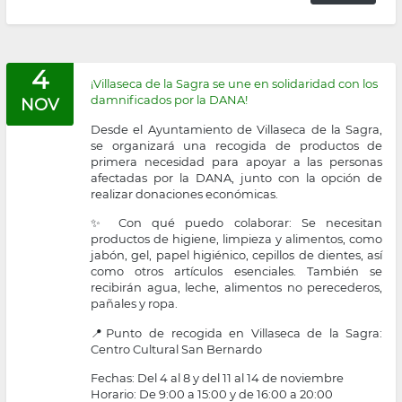
la
navegación
4
¡Villaseca de la Sagra se une en solidaridad con los
damnificados por la DANA!
NOV
Desde el Ayuntamiento de Villaseca de la Sagra,
se organizará una recogida de productos de
primera necesidad para apoyar a las personas
afectadas por la DANA, junto con la opción de
realizar donaciones económicas.
✨ Con qué puedo colaborar: Se necesitan
productos de higiene, limpieza y alimentos, como
jabón, gel, papel higiénico, cepillos de dientes, así
como otros artículos esenciales. También se
recibirán agua, leche, alimentos no perecederos,
pañales y ropa.
📍Punto de recogida en Villaseca de la Sagra:
Centro Cultural San Bernardo
Fechas: Del 4 al 8 y del 11 al 14 de noviembre
Horario: De 9:00 a 15:00 y de 16:00 a 20:00