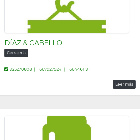
DÍAZ & CABELLO
Cerrajería
925270808
667927924
664461191
Leer más