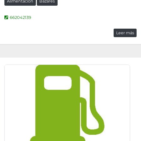
Alimentación
Bazares
662042139
Leer más