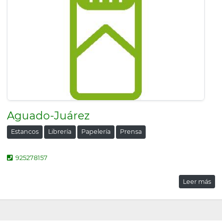
Aguado-Juárez
Estancos
Librería
Papelería
Prensa
925278157
Leer más