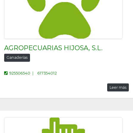
AGROPECUARIAS HIJOSA, S.L.
Ganaderías
925506540
617354012
Leer más