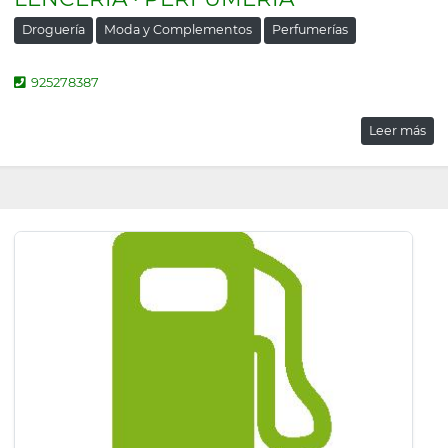
Droguería
Moda y Complementos
Perfumerías
925278387
Leer más