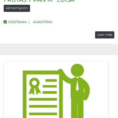
Alimentación
925278464
646037654
Leer más