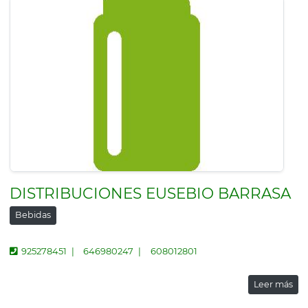
DISTRIBUCIONES EUSEBIO BARRASA
Bebidas
925278451
646980247
608012801
Leer más