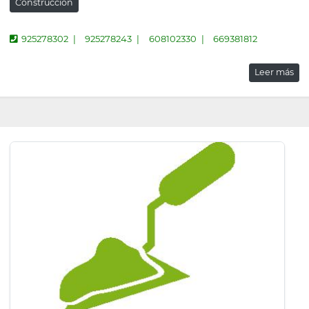
Construcción
925278302
925278243
608102330
669381812
Leer más