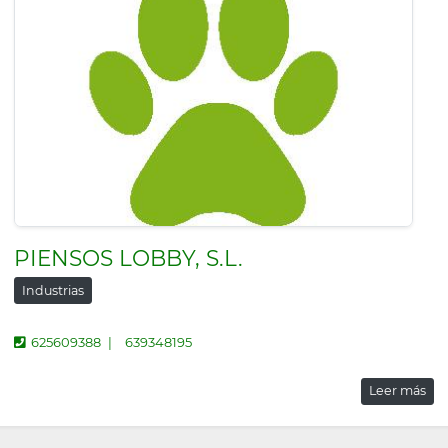
PIENSOS LOBBY, S.L.
Industrias
625609388
639348195
Leer más