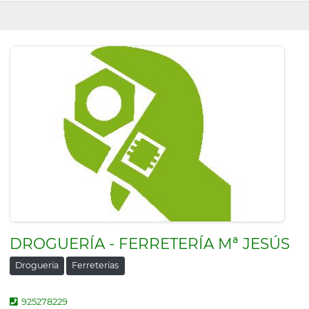
DROGUERÍA - FERRETERÍA Mª JESÚS
Droguería
Ferreterías
925278229