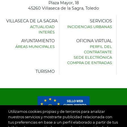
Plaza Mayor, 18
45260 Villaseca de la Sagra, Toledo
VILLASECA DE LA SAGRA
SERVICIOS
ACTUALIDAD
INCIDENCIAS URBANAS
INTERÉS
AYUNTAMIENTO
OFICINA VIRTUAL
ÁREAS MUNICIPALES
PERFIL DEL
AYUNTAMIENTO
CONTRATANTE
DE
SEDE ELECTRÓNICA
VILLASECA
COMPRA DE ENTRADAS
DE
LA
TURISMO
SAGRA
Utilizamos cookies propias y de terceros para analizar
nuestros servicios y mostrarte publicidad relacionada con
tus preferencias en base a un perfil elaborado a partir de tus
© 2026