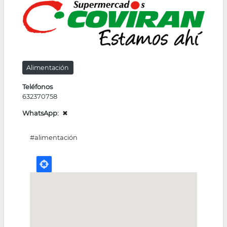
la
navegación
Alimentación
Teléfonos
632370758
WhatsApp
✖
#alimentación