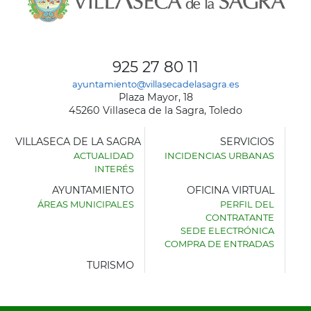
925 27 80 11
ayuntamiento@villasecadelasagra.es
Plaza Mayor, 18
45260 Villaseca de la Sagra, Toledo
VILLASECA DE LA SAGRA
SERVICIOS
ACTUALIDAD
INCIDENCIAS URBANAS
INTERÉS
AYUNTAMIENTO
OFICINA VIRTUAL
ÁREAS MUNICIPALES
PERFIL DEL
AYUNTAMIENTO
CONTRATANTE
DE
SEDE ELECTRÓNICA
VILLASECA
COMPRA DE ENTRADAS
DE
LA
TURISMO
SAGRA