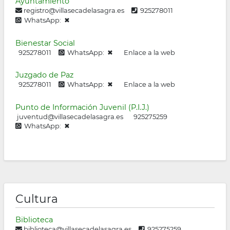
Ayuntamiento
registro@villasecadelasagra.es
925278011
la
WhatsApp: ✖
navegación
Bienestar Social
925278011
WhatsApp: ✖
Enlace a la web
Juzgado de Paz
925278011
WhatsApp: ✖
Enlace a la web
Punto de Información Juvenil (P.I.J.)
juventud@villasecadelasagra.es
925275259
WhatsApp: ✖
Cultura
Biblioteca
biblioteca@villasecadelasagra.es
925275259