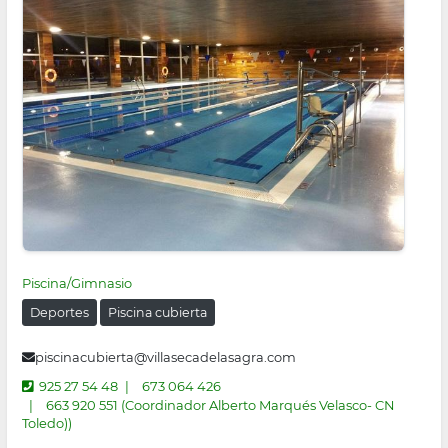
Piscina/Gimnasio
Deportes
Piscina cubierta
piscinacubierta@villasecadelasagra.com
925 27 54 48
673 064 426
663 920 551 (Coordinador Alberto Marqués Velasco- CN
Toledo))