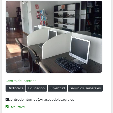
Centro de Internet
Biblioteca
Educación
Juventud
Servicios Generales
centrodeinternet@villasecadelasagra.es
925275259