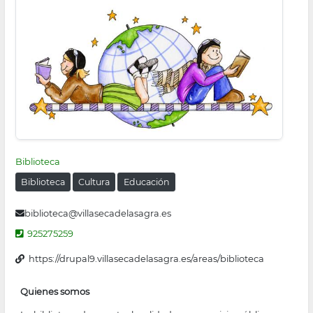
la
navegación
Biblioteca
Biblioteca
Cultura
Educación
biblioteca@villasecadelasagra.es
925275259
https://drupal9.villasecadelasagra.es/areas/biblioteca
Quienes somos