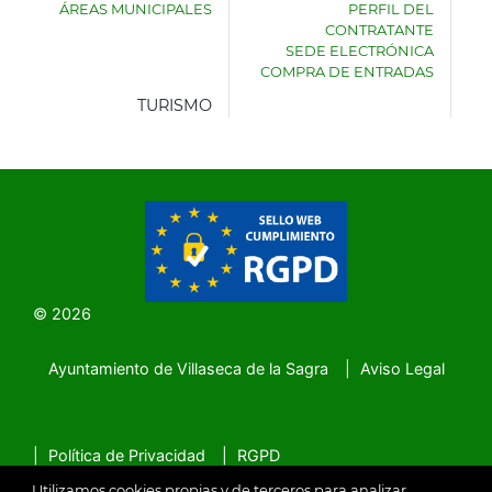
ÁREAS MUNICIPALES
PERFIL DEL
AYUNTAMIENTO
CONTRATANTE
DE
SEDE ELECTRÓNICA
VILLASECA
COMPRA DE ENTRADAS
DE
LA
TURISMO
SAGRA
© 2026
Ayuntamiento de Villaseca de la Sagra
Aviso Legal
SubFooter
Política de Privacidad
RGPD
Utilizamos cookies propias y de terceros para analizar