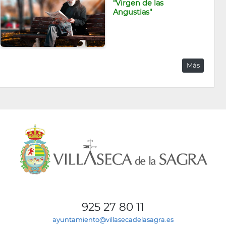
"Virgen de las
Angustias"
Más
925 27 80 11
ayuntamiento@villasecadelasagra.es