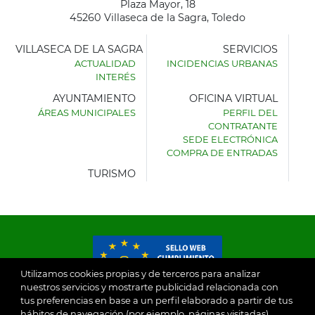
Plaza Mayor, 18
45260 Villaseca de la Sagra, Toledo
VILLASECA DE LA SAGRA
SERVICIOS
ACTUALIDAD
INCIDENCIAS URBANAS
INTERÉS
AYUNTAMIENTO
OFICINA VIRTUAL
ÁREAS MUNICIPALES
PERFIL DEL
AYUNTAMIENTO
CONTRATANTE
DE
SEDE ELECTRÓNICA
VILLASECA
COMPRA DE ENTRADAS
DE
LA
TURISMO
SAGRA
Utilizamos cookies propias y de terceros para analizar
nuestros servicios y mostrarte publicidad relacionada con
tus preferencias en base a un perfil elaborado a partir de tus
© 2026
hábitos de navegación (por ejemplo, páginas visitadas).