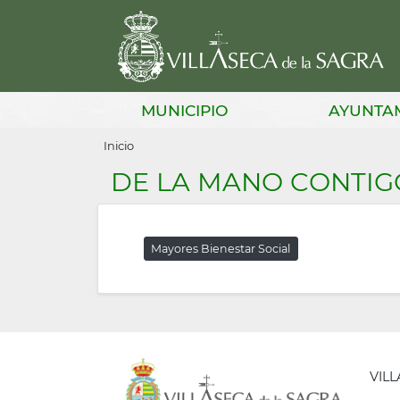
Pasar
al
contenido
principal
Main
MUNICIPIO
AYUNTA
navigation
Sobrescribir
Inicio
enlaces
DE LA MANO CONTIG
de
ayuda
Mayores Bienestar Social
a
la
navegación
VIL