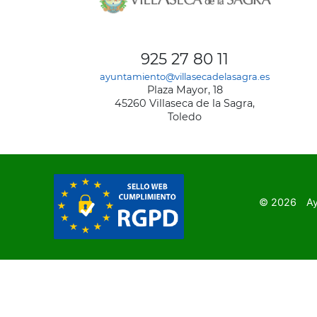
AYUNT
DE
925 27 80 11
VILLA
ayuntamiento@villasecadelasagra.es
DE
Plaza Mayor, 18
LA
45260 Villaseca de la Sagra,
SAGRA
Toledo
© 2026
Ay
SubFooter