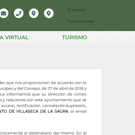
El tiempo
-
mación
Email
Teléfono
Localización
Instagram
Tutiempo.net
er
A VIRTUAL
TURISMO
nales que nos proporcionen de acuerdo con lo
opeo y del Consejo, de 27 de abril de 2016 y
). Le informamos que su dirección de correo
nes y relaciones con este ayuntamiento que se
acceso, rectificación, cancelación/supresión,
TO DE VILLASECA DE LA SAGRA
, al email
únicamente al destinatario del mismo. En el