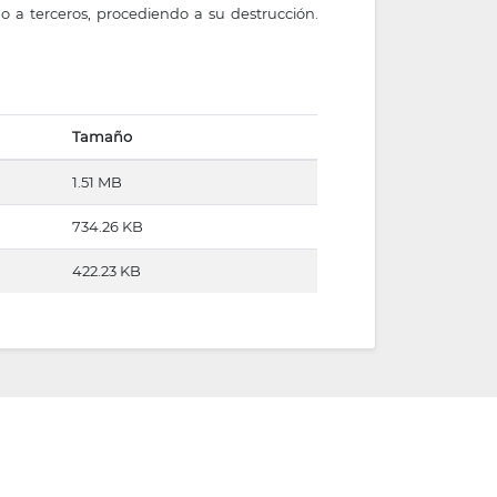
o a terceros, procediendo a su destrucción.
Tamaño
1.51 MB
734.26 KB
422.23 KB