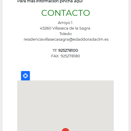
Para más información pincha
aquí
CONTACTO
Arroyo 1
45260 Villaseca de la Sagra
Toledo
residenciavillasecasagra@edaddoradaclm.es
Tlf.
925278100
FAX. 925278180