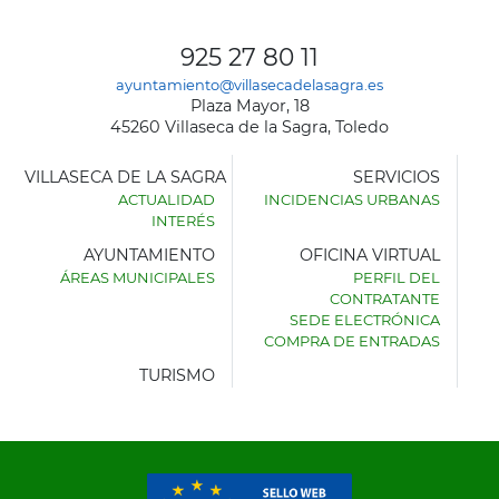
925 27 80 11
ayuntamiento@villasecadelasagra.es
Plaza Mayor, 18
45260 Villaseca de la Sagra, Toledo
VILLASECA DE LA SAGRA
SERVICIOS
ACTUALIDAD
INCIDENCIAS URBANAS
INTERÉS
AYUNTAMIENTO
OFICINA VIRTUAL
ÁREAS MUNICIPALES
PERFIL DEL
AYUNTAMIENTO
CONTRATANTE
DE
SEDE ELECTRÓNICA
VILLASECA
COMPRA DE ENTRADAS
DE
LA
TURISMO
SAGRA