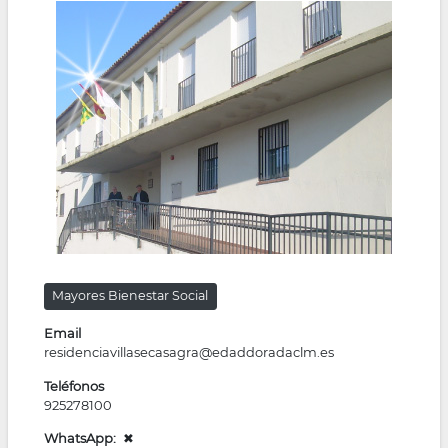
la
navegación
Mayores Bienestar Social
Email
residenciavillasecasagra@edaddoradaclm.es
Teléfonos
925278100
WhatsApp
✖