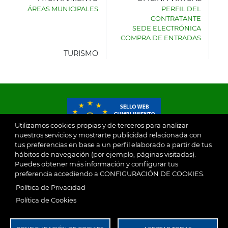
ÁREAS MUNICIPALES
PERFIL DEL
AYUNTAMIENTO
CONTRATANTE
DE
SEDE ELECTRÓNICA
VILLASECA
COMPRA DE ENTRADAS
DE
LA
TURISMO
SAGRA
Utilizamos cookies propias y de terceros para analizar
nuestros servicios y mostrarte publicidad relacionada con
tus preferencias en base a un perfil elaborado a partir de tus
© 2026
hábitos de navegación (por ejemplo, páginas visitadas).
Puedes obtener más información y configurar tus
preferencia accediendo a CONFIGURACIÓN DE COOKIES.
Ayuntamiento de Villaseca de la Sagra
Aviso Legal
Política de Privacidad
SubFooter
Política de Cookies
Política de Privacidad
RGPD