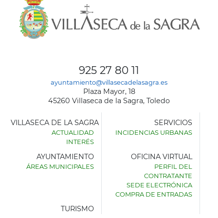
925 27 80 11
ayuntamiento@villasecadelasagra.es
Plaza Mayor, 18
45260 Villaseca de la Sagra, Toledo
VILLASECA DE LA SAGRA
SERVICIOS
ACTUALIDAD
INCIDENCIAS URBANAS
INTERÉS
AYUNTAMIENTO
OFICINA VIRTUAL
ÁREAS MUNICIPALES
PERFIL DEL
AYUNTAMIENTO
CONTRATANTE
DE
SEDE ELECTRÓNICA
VILLASECA
COMPRA DE ENTRADAS
DE
LA
TURISMO