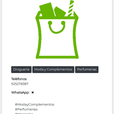
la
navegación
Droguería
Moda y Complementos
Perfumerías
Teléfonos
925278387
WhatsApp
✖
#ModayComplementos
#Perfumerías