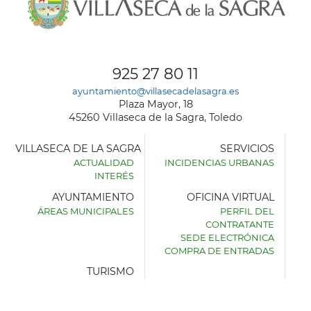
925 27 80 11
ayuntamiento@villasecadelasagra.es
Plaza Mayor, 18
45260 Villaseca de la Sagra, Toledo
VILLASECA DE LA SAGRA
SERVICIOS
ACTUALIDAD
INCIDENCIAS URBANAS
INTERÉS
AYUNTAMIENTO
OFICINA VIRTUAL
ÁREAS MUNICIPALES
PERFIL DEL
AYUNTAMIENTO
CONTRATANTE
DE
SEDE ELECTRÓNICA
VILLASECA
COMPRA DE ENTRADAS
DE
LA
TURISMO
SAGRA