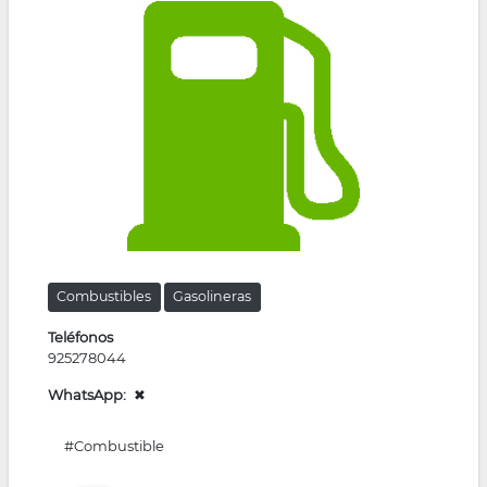
la
navegación
Combustibles
Gasolineras
Teléfonos
925278044
WhatsApp
✖
#Combustible