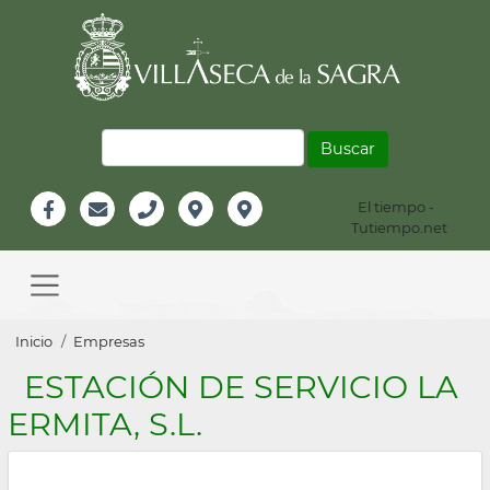
Pasar
al
contenido
principal
Buscar
El tiempo -
Información
Tutiempo.net
Facebook
Email
Teléfono
Localización
Instagram
Header
Main
navigation
Sobrescribir
Inicio
Empresas
enlaces
ESTACIÓN DE SERVICIO LA
de
ERMITA, S.L.
ayuda
a