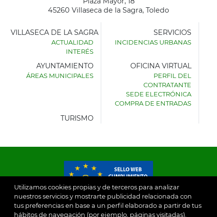
Plaza Mayor, 18
45260 Villaseca de la Sagra, Toledo
VILLASECA DE LA SAGRA
SERVICIOS
ACTUALIDAD
INCIDENCIAS URBANAS
INTERÉS
AYUNTAMIENTO
OFICINA VIRTUAL
ÁREAS MUNICIPALES
PERFIL DEL
AYUNTAMIENTO
CONTRATANTE
DE
SEDE ELECTRÓNICA
VILLASECA
COMPRA DE ENTRADAS
DE
LA
TURISMO
SAGRA
Utilizamos cookies propias y de terceros para analizar
nuestros servicios y mostrarte publicidad relacionada con
tus preferencias en base a un perfil elaborado a partir de tus
© 2026
hábitos de navegación (por ejemplo, páginas visitadas).