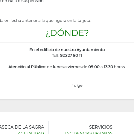
o en Baja o Suspensión
en fecha anterior a la que figura en la tarjeta.
¿DÓNDE?
En el edificio de nuestro Ayuntamiento
Telf.
925 27 80 11
Atención al Público:
de
lunes a viernes
de
09:00
a
13:30
horas.
#ulge
LASECA DE LA SAGRA
SERVICIOS
ACTUALIDAD
INCIDENCIAS URBANAS