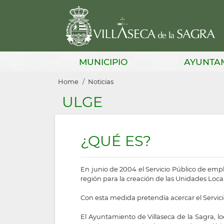
Skip
to
main
content
Main
MUNICIPIO
AYUNTA
navigation
Breadcrumb
Home
Noticias
ULGE
¿QUÉ ES?
En junio de 2004 el Servicio Público de em
región para la creación de las Unidades Loc
Con esta medida pretendía acercar el Servicio 
El Ayuntamiento de Villaseca de la Sagra, l