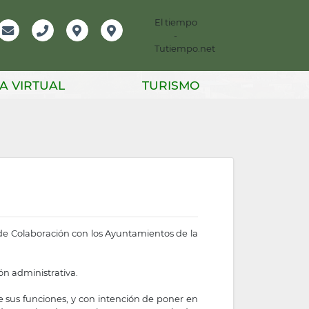
El tiempo
-
mación
Email
Teléfono
Localización
Instagram
Tutiempo.net
er
A VIRTUAL
TURISMO
de Colaboración con los Ayuntamientos de la
ión administrativa.
e sus funciones, y con intención de poner en