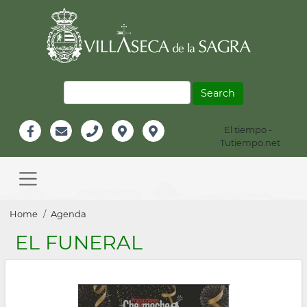
Skip
to
main
content
Search
El tiempo -
Información
Tutiempo.net
Facebook
Email
Teléfono
Localización
Instagram
Header
Main
navigation
Breadcrumb
Home
Agenda
EL FUNERAL