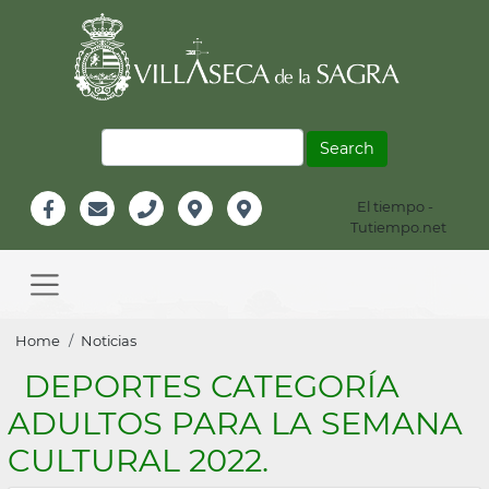
Skip
to
main
content
Search
El tiempo -
Información
Tutiempo.net
Facebook
Email
Teléfono
Localización
Instagram
Header
Main
navigation
Breadcrumb
Home
Noticias
DEPORTES CATEGORÍA
ADULTOS PARA LA SEMANA
CULTURAL 2022.