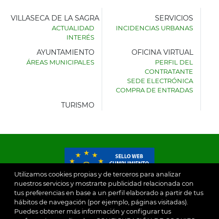
VILLASECA DE LA SAGRA
SERVICIOS
ACTUALIDAD
INCIDENCIAS URBANAS
INTERÉS
AYUNTAMIENTO
OFICINA VIRTUAL
ÁREAS MUNICIPALES
PERFIL DEL
AYUNTAMIENTO
CONTRATANTE
DE
SEDE ELECTRÓNICA
VILLASECA
COMPRA DE ENTRADAS
DE
LA
TURISMO
SAGRA
Utilizamos cookies propias y de terceros para analizar
nuestros servicios y mostrarte publicidad relacionada con
tus preferencias en base a un perfil elaborado a partir de tus
© 2026
hábitos de navegación (por ejemplo, páginas visitadas).
Puedes obtener más información y configurar tus