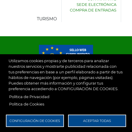
DE
SEDE ELECTRÓNICA
VILLASECA
COMPRA DE ENTRADAS
DE
LA
TURISMO
SAGRA
Utilizamos cookies propias y de terceros para analizar
nuestros servicios y mostrarte publicidad relacionada con
tus preferencias en base a un perfil elaborado a partir de tus
© 2026
hábitos de navegación (por ejemplo, páginas visitadas).
Puedes obtener más información y configurar tus
preferencia accediendo a CONFIGURACIÓN DE COOKIES.
Ayuntamiento de Villaseca de la Sagra
Aviso Legal
Política de Privacidad
SubFooter
Política de Cookies
Política de Privacidad
RGPD
CONFIGURACIÓN DE COOKIES
ACEPTAR TODAS