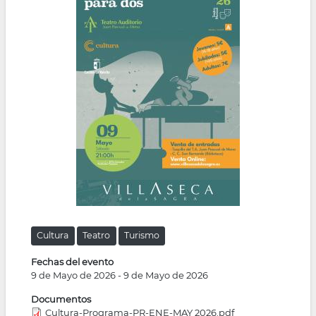
la
navegación
Cultura
Teatro
Turismo
Fechas del evento
9 de Mayo de 2026
-
9 de Mayo de 2026
Documentos
Cultura-Programa-PR-ENE-MAY 2026.pdf