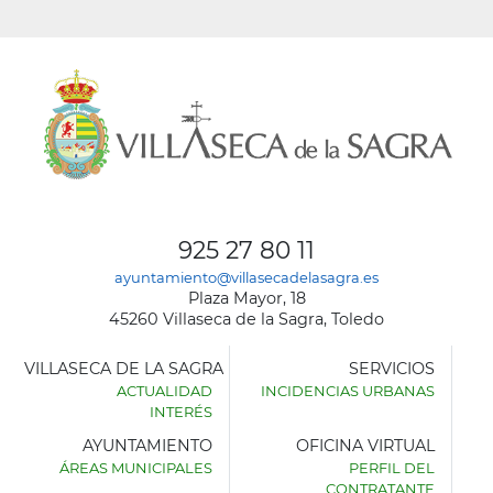
925 27 80 11
ayuntamiento@villasecadelasagra.es
Plaza Mayor, 18
45260 Villaseca de la Sagra, Toledo
VILLASECA DE LA SAGRA
SERVICIOS
ACTUALIDAD
INCIDENCIAS URBANAS
INTERÉS
AYUNTAMIENTO
OFICINA VIRTUAL
ÁREAS MUNICIPALES
PERFIL DEL
AYUNTAMIENTO
CONTRATANTE