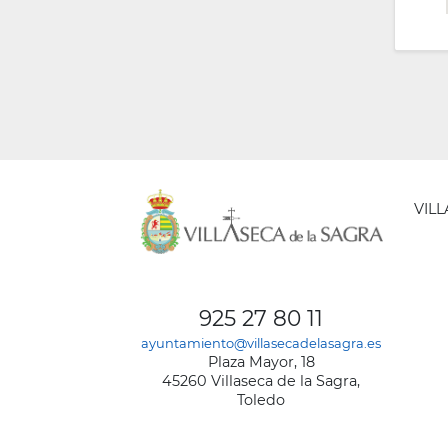
VIL
AYUNT
DE
925 27 80 11
VILLA
ayuntamiento@villasecadelasagra.es
DE
Plaza Mayor, 18
LA
45260 Villaseca de la Sagra,
SAGRA
Toledo