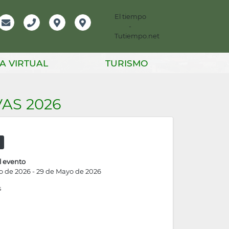
El tiempo
-
mación
Email
Teléfono
Localización
Instagram
Tutiempo.net
er
A VIRTUAL
TURISMO
AS 2026
s
l evento
o de 2026
-
29 de Mayo de 2026
s