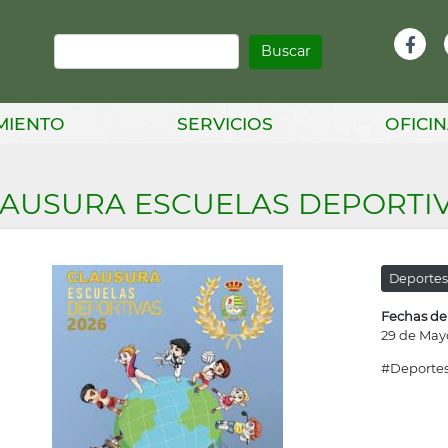
Buscar
Infor
Facebook
Head
MIENTO
SERVICIOS
OFICIN
AUSURA ESCUELAS DEPORTIV
Deporte
Fechas de
29 de May
#Deporte