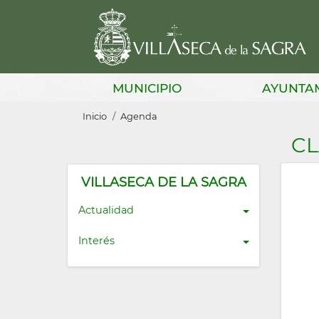
Pasar
al
contenido
principal
Main
MUNICIPIO
AYUNTA
navigation
Sobrescribir
Inicio
Agenda
enlaces
CL
de
ayuda
VILLASECA DE LA SAGRA
a
Actualidad
la
Interés
navegación