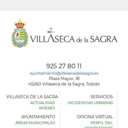
925 27 80 11
ayuntamiento@villasecadelasagra.es
Plaza Mayor, 18
45260 Villaseca de la Sagra, Toledo
VILLASECA DE LA SAGRA
SERVICIOS
ACTUALIDAD
INCIDENCIAS URBANAS
INTERÉS
AYUNTAMIENTO
OFICINA VIRTUAL
ÁREAS MUNICIPALES
PERFIL DEL
AYUNTAMIENTO