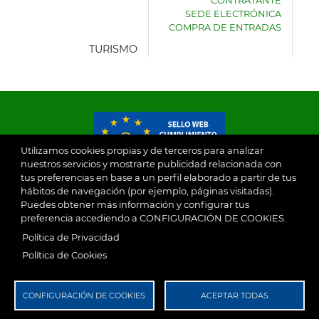
CONTRATANTE
DE
SEDE ELECTRÓNICA
VILLASECA
COMPRA DE ENTRADAS
DE
LA
TURISMO
SAGRA
Utilizamos cookies propias y de terceros para analizar
nuestros servicios y mostrarte publicidad relacionada con
tus preferencias en base a un perfil elaborado a partir de tus
© 2026
hábitos de navegación (por ejemplo, páginas visitadas).
Puedes obtener más información y configurar tus
preferencia accediendo a CONFIGURACIÓN DE COOKIES.
Ayuntamiento de Villaseca de la Sagra
Aviso Legal
Política de Privacidad
SubFooter
Política de Cookies
Política de Privacidad
RGPD
CONFIGURACIÓN DE COOKIES
ACEPTAR TODAS