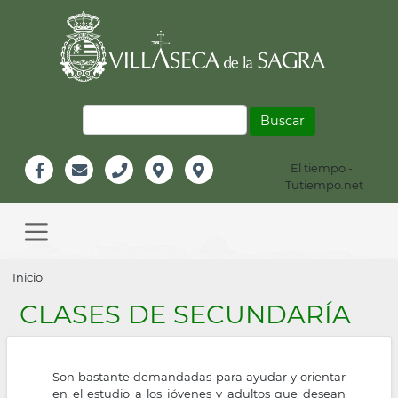
Pasar
al
contenido
principal
Buscar
El tiempo -
Información
Tutiempo.net
Facebook
Email
Teléfono
Localización
Instagram
Header
Main
navigation
Sobrescribir
Inicio
enlaces
CLASES DE SECUNDARÍA
de
ayuda
Son bastante demandadas para ayudar y orientar
a
en el estudio a los jóvenes y adultos que desean