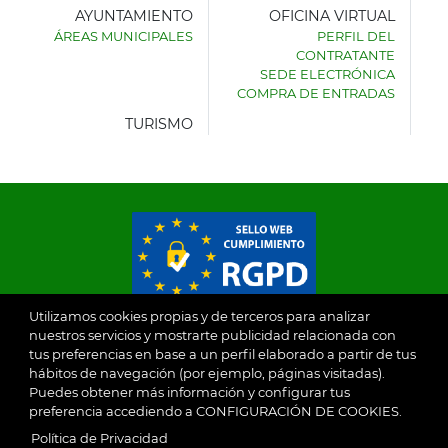
AYUNTAMIENTO
OFICINA VIRTUAL
ÁREAS MUNICIPALES
PERFIL DEL
AYUNTAMIENTO
CONTRATANTE
DE
SEDE ELECTRÓNICA
VILLASECA
COMPRA DE ENTRADAS
DE
LA
TURISMO
SAGRA
© 2026
Utilizamos cookies propias y de terceros para analizar
nuestros servicios y mostrarte publicidad relacionada con
tus preferencias en base a un perfil elaborado a partir de tus
Ayuntamiento de Villaseca de la Sagra
Aviso Legal
hábitos de navegación (por ejemplo, páginas visitadas).
Puedes obtener más información y configurar tus
SubFooter
preferencia accediendo a CONFIGURACIÓN DE COOKIES.
Política de Privacidad
Política de Privacidad
RGPD