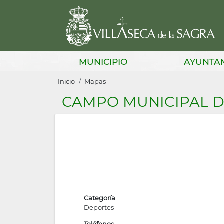
Pasar
al
contenido
principal
Main
MUNICIPIO
AYUNTA
navigation
Sobrescribir
Inicio
Mapas
enlaces
CAMPO MUNICIPAL D
de
ayuda
a
la
navegación
Categoría
Deportes
Teléfonos