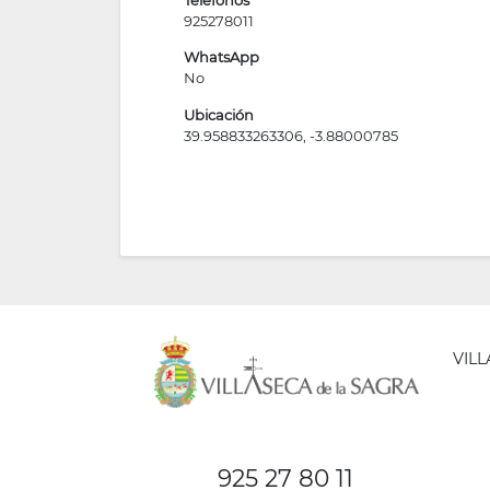
925278011
WhatsApp
No
Ubicación
39.958833263306, -3.88000785
VIL
AYUNT
DE
925 27 80 11