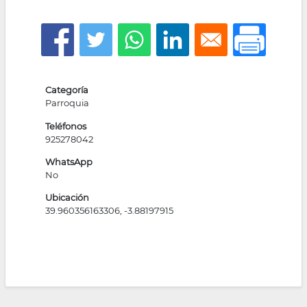
la
navegación
Categoría
Parroquia
Teléfonos
925278042
WhatsApp
No
Ubicación
39.960356163306, -3.88197915