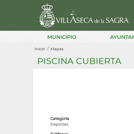
Pasar
al
contenido
principal
Main
MUNICIPIO
AYUNTA
navigation
Sobrescribir
Inicio
Mapas
enlaces
PISCINA CUBIERTA
de
ayuda
a
la
navegación
Categoría
Deportes
Teléfonos