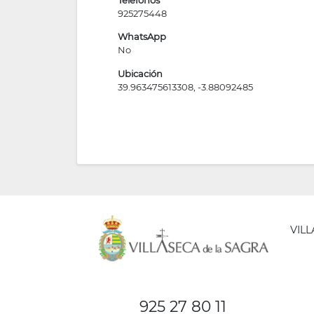
925275448
WhatsApp
No
Ubicación
39.963475613308, -3.88092485
VIL
AYUNT
DE
925 27 80 11