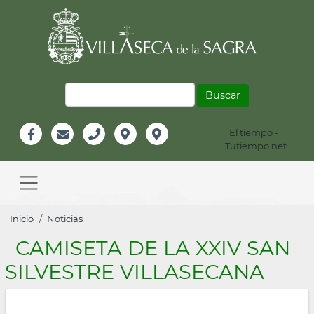
Pasar
al
contenido
principal
Buscar
El tiempo -
Información
Tutiempo.net
Facebook
Email
Teléfono
Localización
Instagram
Header
Main
navigation
Sobrescribir
Inicio
Noticias
enlaces
CAMISETA DE LA XXIV SAN
de
SILVESTRE VILLASECANA
ayuda
a