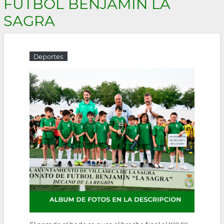
FÚTBOL BENJAMÍN LA
la
SAGRA
navegación
Deportes