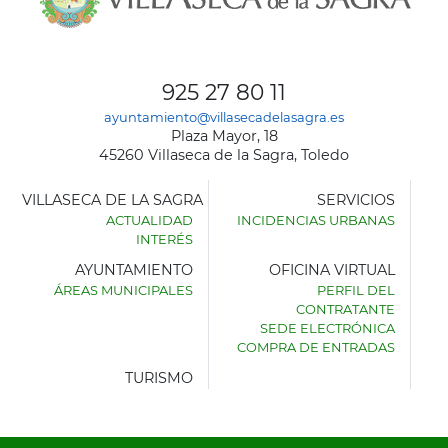
925 27 80 11
ayuntamiento@villasecadelasagra.es
Plaza Mayor, 18
45260 Villaseca de la Sagra, Toledo
VILLASECA DE LA SAGRA
SERVICIOS
ACTUALIDAD
INCIDENCIAS URBANAS
INTERÉS
AYUNTAMIENTO
OFICINA VIRTUAL
ÁREAS MUNICIPALES
PERFIL DEL
AYUNTAMIENTO
CONTRATANTE
DE
SEDE ELECTRÓNICA
VILLASECA
COMPRA DE ENTRADAS
DE
LA
TURISMO
SAGRA