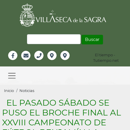
Pasar
al
contenido
principal
Buscar
El tiempo -
Información
Tutiempo.net
Facebook
Email
Teléfono
Localización
Instagram
Header
Main
navigation
Sobrescribir
Inicio
Noticias
enlaces
EL PASADO SÁBADO SE
de
PUSO EL BROCHE FINAL AL
ayuda
XXVIII CAMPEONATO DE
a