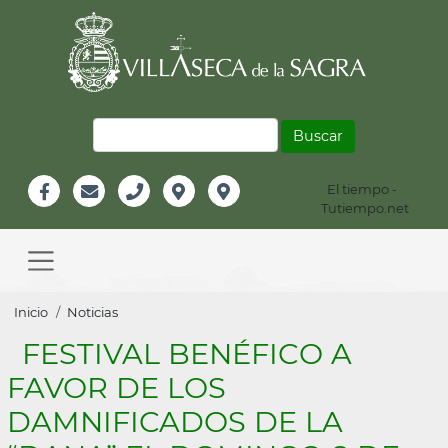
Pasar
al
contenido
principal
Buscar
El tiempo -
Información
Tutiempo.net
Facebook
Email
Teléfono
Localización
Instagram
Header
Main
navigation
Sobrescribir
Inicio
Noticias
enlaces
FESTIVAL BENÉFICO A
de
FAVOR DE LOS
ayuda
DAMNIFICADOS DE LA
a