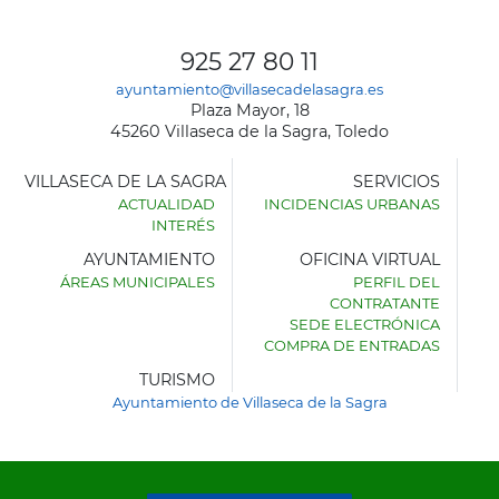
925 27 80 11
ayuntamiento@villasecadelasagra.es
Plaza Mayor, 18
45260 Villaseca de la Sagra, Toledo
VILLASECA DE LA SAGRA
SERVICIOS
ACTUALIDAD
INCIDENCIAS URBANAS
INTERÉS
AYUNTAMIENTO
OFICINA VIRTUAL
ÁREAS MUNICIPALES
PERFIL DEL
AYUNTAMIENTO
CONTRATANTE
DE
SEDE ELECTRÓNICA
VILLASECA
COMPRA DE ENTRADAS
DE
LA
TURISMO
SAGRA
Ayuntamiento de Villaseca de la Sagra