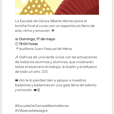
La Escuela de Danza Alberto Alonso pone el
broche final al curso con un espectáculo lleno de
arte, ritmo y emoción. 🌟
📅
Domingo, 17 de mayo
🕖
19:00 horas
📍 Auditorio Juan Pascual de Mena
🎶 Disfruta de una tarde única con las actuaciones
de todos los alumnos y alumnas, que mostrarán
sobre el escenario el trabajo, la ilusión y el esfuerzo
de todo un año. 👯‍♀️✨
🎟️ ¡No te lo pierdas! Ven a apoyar a nuestros
bailarines y bailarinas en una gala llena de talento
y emoción. ❤️👏
#EscuelaDeDanzaAlbertoAlonso
#Villasecadelasagra