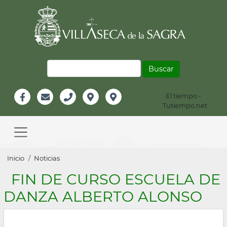
Pasar
al
contenido
principal
Buscar
El tiempo -
Información
Tutiempo.net
Facebook
Email
Teléfono
Localización
Instagram
Header
Main
navigation
Sobrescribir
Inicio
Noticias
enlaces
FIN DE CURSO ESCUELA DE
de
DANZA ALBERTO ALONSO
ayuda
a