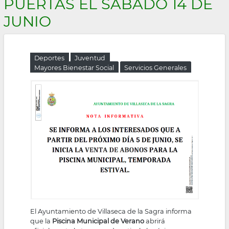
PUERTAS EL SÁBADO 14 DE
la
JUNIO
navegación
Deportes
Juventud
Mayores Bienestar Social
Servicios Generales
El Ayuntamiento de Villaseca de la Sagra informa
que la
Piscina Municipal de Verano
abrirá