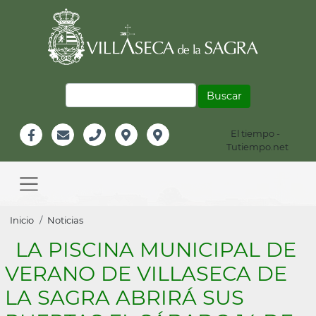
Pasar
al
contenido
principal
Buscar
El tiempo -
Información
Tutiempo.net
Facebook
Email
Teléfono
Localización
Instagram
Header
Main
navigation
Sobrescribir
Inicio
Noticias
enlaces
LA PISCINA MUNICIPAL DE
de
VERANO DE VILLASECA DE
ayuda
LA SAGRA ABRIRÁ SUS
a