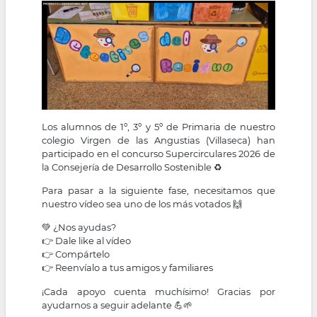
la
navegación
Los alumnos de 1º, 3º y 5º de Primaria de nuestro
colegio Virgen de las Angustias (Villaseca) han
participado en el concurso Supercirculares 2026 de
la Consejería de Desarrollo Sostenible ♻️
Para pasar a la siguiente fase, necesitamos que
nuestro vídeo sea uno de los más votados 🙌
💚 ¿Nos ayudas?
👉 Dale like al vídeo
👉 Compártelo
👉 Reenvíalo a tus amigos y familiares
¡Cada apoyo cuenta muchísimo! Gracias por
ayudarnos a seguir adelante 💪🌱