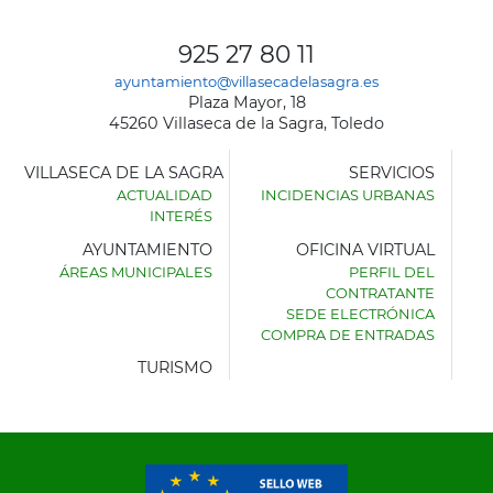
925 27 80 11
ayuntamiento@villasecadelasagra.es
Plaza Mayor, 18
45260 Villaseca de la Sagra, Toledo
VILLASECA DE LA SAGRA
SERVICIOS
ACTUALIDAD
INCIDENCIAS URBANAS
INTERÉS
AYUNTAMIENTO
OFICINA VIRTUAL
ÁREAS MUNICIPALES
PERFIL DEL
AYUNTAMIENTO
CONTRATANTE
DE
SEDE ELECTRÓNICA
VILLASECA
COMPRA DE ENTRADAS
DE
LA
TURISMO
SAGRA