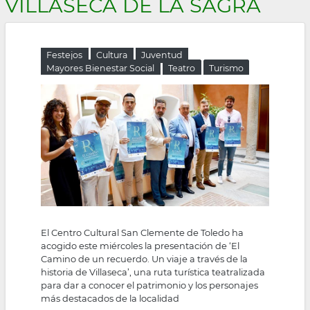
VILLASECA DE LA SAGRA
la
navegación
Festejos
Cultura
Juventud
Mayores Bienestar Social
Teatro
Turismo
El Centro Cultural San Clemente de Toledo ha
acogido este miércoles la presentación de ‘El
Camino de un recuerdo. Un viaje a través de la
historia de Villaseca’, una ruta turística teatralizada
para dar a conocer el patrimonio y los personajes
más destacados de la localidad