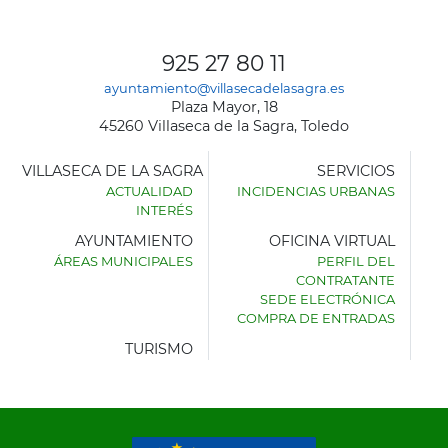
925 27 80 11
ayuntamiento@villasecadelasagra.es
Plaza Mayor, 18
45260 Villaseca de la Sagra, Toledo
VILLASECA DE LA SAGRA
SERVICIOS
ACTUALIDAD
INCIDENCIAS URBANAS
INTERÉS
AYUNTAMIENTO
OFICINA VIRTUAL
ÁREAS MUNICIPALES
PERFIL DEL
AYUNTAMIENTO
CONTRATANTE
DE
SEDE ELECTRÓNICA
VILLASECA
COMPRA DE ENTRADAS
DE
LA
TURISMO
SAGRA