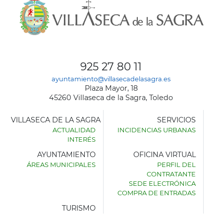
925 27 80 11
ayuntamiento@villasecadelasagra.es
Plaza Mayor, 18
45260 Villaseca de la Sagra, Toledo
VILLASECA DE LA SAGRA
SERVICIOS
ACTUALIDAD
INCIDENCIAS URBANAS
INTERÉS
AYUNTAMIENTO
OFICINA VIRTUAL
ÁREAS MUNICIPALES
PERFIL DEL
AYUNTAMIENTO
CONTRATANTE
DE
SEDE ELECTRÓNICA
VILLASECA
COMPRA DE ENTRADAS
DE
LA
TURISMO
SAGRA