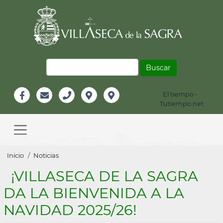
Pasar
al
contenido
principal
Buscar
El tiempo -
Información
Tutiempo.net
Facebook
Email
Teléfono
Localización
Instagram
Header
Main
navigation
Sobrescribir
Inicio
Noticias
enlaces
¡VILLASECA DE LA SAGRA
de
DA LA BIENVENIDA A LA
ayuda
NAVIDAD 2025/26!
a