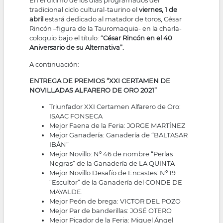
En el último de los días programados del
tradicional ciclo cultural-taurino el
viernes, 1 de
abril
estará dedicado al matador de toros, César
Rincón –figura de la Tauromaquia- en la charla-
coloquio bajo el título: “
César Rincón en el 40
Aniversario de su Alternativa”.
A continuación:
ENTREGA DE PREMIOS “XXI CERTAMEN DE
NOVILLADAS ALFARERO DE ORO 2021”
Triunfador XXI Certamen Alfarero de Oro:
ISAAC FONSECA
Mejor Faena de la Feria: JORGE MARTÍNEZ
Mejor Ganadería: Ganadería de “BALTASAR
IBÁN”
Mejor Novillo: Nº 46 de nombre “Perlas
Negras” de la Ganadería de LA QUINTA
Mejor Novillo Desafío de Encastes: Nº 19
“Escultor” de la Ganadería del CONDE DE
MAYALDE.
Mejor Peón de brega: VICTOR DEL POZO
Mejor Par de banderillas: JOSÉ OTERO
Mejor Picador de la Feria: Miguel Ángel