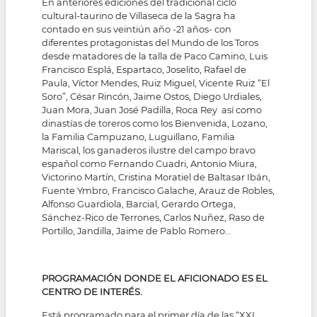
En anteriores ediciones del tradicional ciclo
cultural-taurino de Villaseca de la Sagra ha
contado en sus veintiún año -21 años- con
diferentes protagonistas del Mundo de los Toros
desde matadores de la talla de Paco Camino, Luis
Francisco Esplá, Espartaco, Joselito, Rafael de
Paula, Víctor Mendes, Ruiz Miguel, Vicente Ruiz “El
Soro”, César Rincón, Jaime Ostos, Diego Urdiales,
Juan Mora, Juan José Padilla, Roca Rey así como
dinastías de toreros como los Bienvenida, Lozano,
la Familia Campuzano, Luguillano, Familia
Mariscal, los ganaderos ilustre del campo bravo
español como Fernando Cuadri, Antonio Miura,
Victorino Martín, Cristina Moratiel de Baltasar Ibán,
Fuente Ymbro, Francisco Galache, Arauz de Robles,
Alfonso Guardiola, Barcial, Gerardo Ortega,
Sánchez-Rico de Terrones, Carlos Nuñez, Raso de
Portillo, Jandilla, Jaime de Pablo Romero…
PROGRAMACIÓN DONDE EL AFICIONADO ES EL
CENTRO DE INTERÉS.
Está programado para el primer día de las “XXI