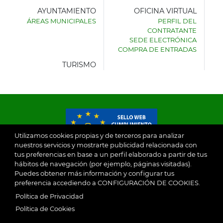
AYUNTAMIENTO
OFICINA VIRTUAL
ÁREAS MUNICIPALES
PERFIL DEL
AYUNTAMIENTO
CONTRATANTE
DE
SEDE ELECTRÓNICA
VILLASECA
COMPRA DE ENTRADAS
DE
LA
TURISMO
SAGRA
Utilizamos cookies propias y de terceros para analizar
nuestros servicios y mostrarte publicidad relacionada con
tus preferencias en base a un perfil elaborado a partir de tus
© 2026
hábitos de navegación (por ejemplo, páginas visitadas).
Puedes obtener más información y configurar tus
preferencia accediendo a CONFIGURACIÓN DE COOKIES.
Ayuntamiento de Villaseca de la Sagra
Aviso Legal
Política de Privacidad
SubFooter
Política de Cookies