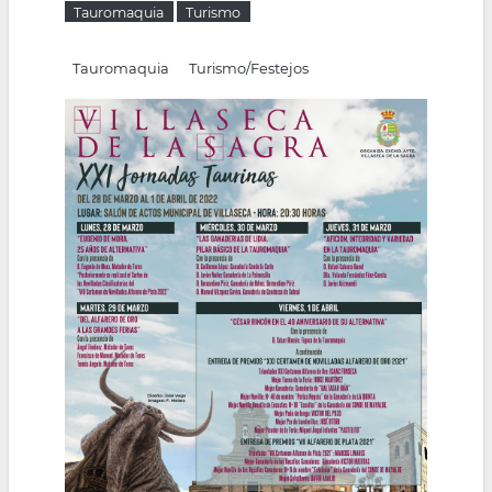
Tauromaquia
Turismo
la
navegación
Tauromaquia
Turismo/Festejos