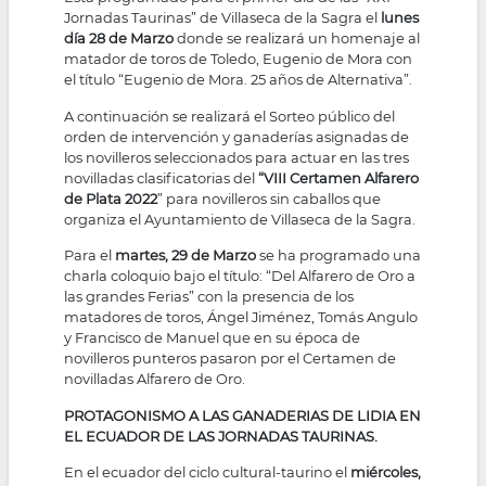
Jornadas Taurinas” de Villaseca de la Sagra el
lunes
día 28 de Marzo
donde se realizará un homenaje al
matador de toros de Toledo, Eugenio de Mora con
el título “Eugenio de Mora. 25 años de Alternativa”.
A continuación se realizará el Sorteo público del
orden de intervención y ganaderías asignadas de
los novilleros seleccionados para actuar en las tres
novilladas clasificatorias del
“VIII Certamen Alfarero
de Plata 2022
” para novilleros sin caballos que
organiza el Ayuntamiento de Villaseca de la Sagra.
Para el
martes, 29 de Marzo
se ha programado una
charla coloquio bajo el título: “Del Alfarero de Oro a
las grandes Ferias” con la presencia de los
matadores de toros, Ángel Jiménez, Tomás Angulo
y Francisco de Manuel que en su época de
novilleros punteros pasaron por el Certamen de
novilladas Alfarero de Oro.
PROTAGONISMO A LAS GANADERIAS DE LIDIA EN
EL ECUADOR DE LAS JORNADAS TAURINAS.
En el ecuador del ciclo cultural-taurino el
miércoles,