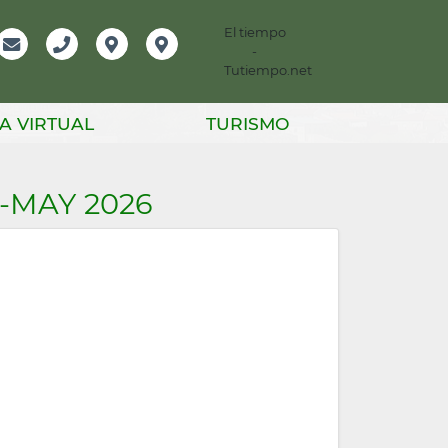
El tiempo
-
mación
Email
Teléfono
Localización
Instagram
Tutiempo.net
er
A VIRTUAL
TURISMO
-MAY 2026