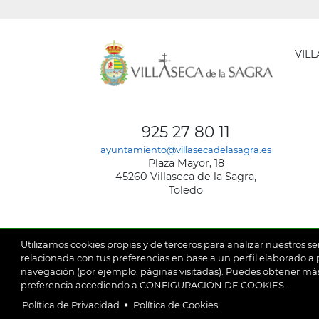
VIL
AYUNT
DE
925 27 80 11
VILLA
ayuntamiento@villasecadelasagra.es
DE
Plaza Mayor, 18
LA
45260 Villaseca de la Sagra,
SAGRA
Toledo
Utilizamos cookies propias y de terceros para analizar nuestros se
relacionada con tus preferencias en base a un perfil elaborado a p
navegación (por ejemplo, páginas visitadas). Puedes obtener más
© 2026
Ay
SubFooter
preferencia accediendo a CONFIGURACIÓN DE COOKIES.
Política de Privacidad
Política de Cookies