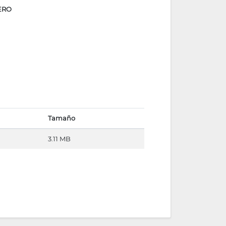
ERO
Tamaño
3.11 MB