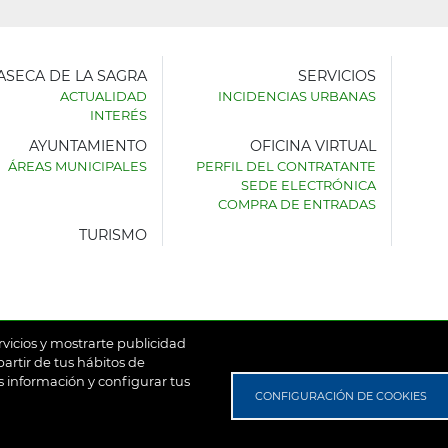
LASECA DE LA SAGRA
SERVICIOS
ACTUALIDAD
INCIDENCIAS URBANAS
INTERÉS
AYUNTAMIENTO
OFICINA VIRTUAL
AMIENTO
ÁREAS MUNICIPALES
PERFIL DEL CONTRATANTE
SEDE ELECTRÓNICA
SECA
COMPRA DE ENTRADAS
TURISMO
rvicios y mostrarte publicidad
artir de tus hábitos de
 información y configurar tus
untamiento de Villaseca de la Sagra
Aviso Legal
Política de
CONFIGURACIÓN DE COOKIES