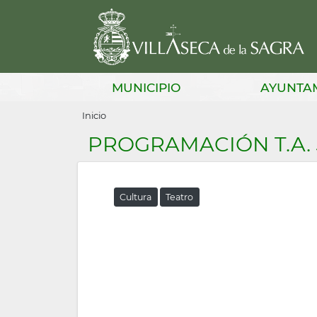
Pasar
al
contenido
principal
Main
MUNICIPIO
AYUNTA
navigation
Sobrescribir
Inicio
enlaces
PROGRAMACIÓN T.A.
de
ayuda
Cultura
Teatro
a
la
navegación